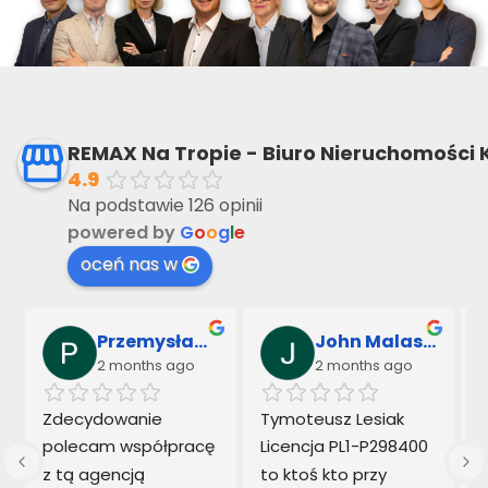
REMAX Na Tropie - Biuro Nieruchomości 
4.9
Na podstawie 126 opinii
powered by
G
o
o
g
l
e
oceń nas w
Przemysław Sarnowski & Marek Kowalczyk
John Malaseck
2 months ago
2 months ago
 
Zdecydowanie 
Tymoteusz Lesiak  
polecam współpracę 
Licencja PL1-P298400 
z tą agencją 
to ktoś kto przy 