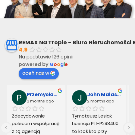
REMAX Na Tropie - Biuro Nieruchomości 
4.9
Na podstawie 126 opinii
powered by
G
o
o
g
l
e
oceń nas w
Przemysław Sarnowski & Marek Kowalczyk
John Malaseck
2 months ago
2 months ago
 
Zdecydowanie 
Tymoteusz Lesiak  
polecam współpracę 
Licencja PL1-P298400 
z tą agencją 
to ktoś kto przy 