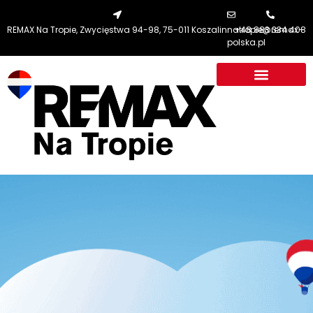
REMAX Na Tropie, Zwycięstwa 94-98, 75-011 Koszalin
natropie@remax-
+48 883 334 408
polska.pl
RE/MAX NA TROPIE