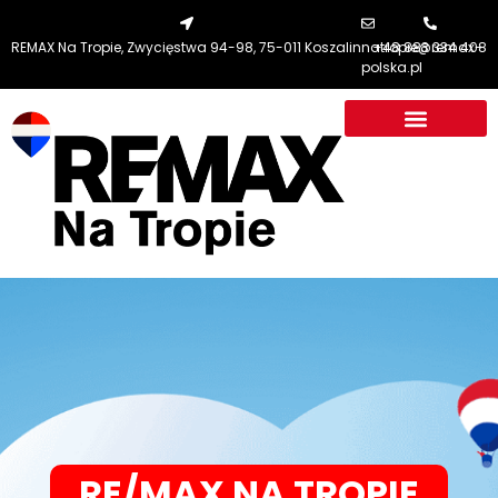
REMAX Na Tropie, Zwycięstwa 94-98, 75-011 Koszalin
natropie@remax-
+48 883 334 408
polska.pl
RE/MAX NA TROPIE