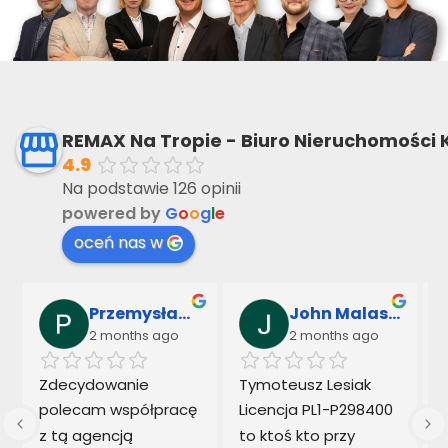
REMAX Na Tropie - Biuro Nieruchomości 
4.9
Na podstawie 126 opinii
powered by
G
o
o
g
l
e
oceń nas w
Przemysław Sarnowski & Marek Kowalczyk
John Malaseck
2 months ago
2 months ago
 
Zdecydowanie 
Tymoteusz Lesiak  
polecam współpracę 
Licencja PL1-P298400 
z tą agencją 
to ktoś kto przy 