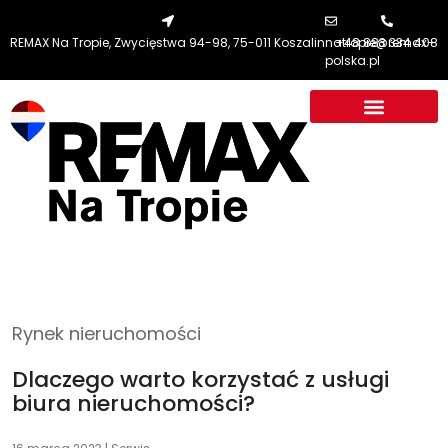
REMAX Na Tropie, Zwycięstwa 94-98, 75-011 Koszalin
natropie@remax-
+48 883 334 408
polska.pl
NaTropieNieruchomości.pl Sp. z o.o.
Zwycięstwa 92
75-011 75-008, Koszalin
Rynek nieruchomości
+48 883 334 408
natropie@remax-polska.pl
Dlaczego warto korzystać z usługi
biura nieruchomości?