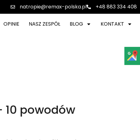
natropie@remax-polska.pl
+48 883 334 408
OPINIE
NASZ ZESPÓŁ
BLOG
KONTAKT
 – 10 powodów