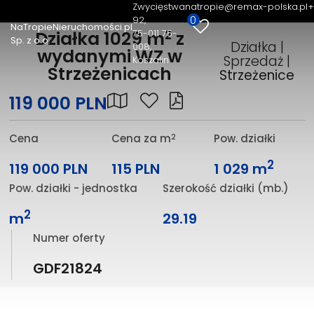
Zwycięstwa
natropie@remax-polska.pl
+
0
92
NaTropieNieruchomości.pl
2
75-011 75-
Działka 1029 m
z
Sp. z o.o.
Działka |
008,
wydanymi WZ w
Sprzedaż |
Koszalin
Strzeżenicach
Strzeżenice
119 000 PLN
2
Cena
Cena za m
Pow. działki
2
119 000 PLN
115 PLN
1 029 m
Pow. działki - jednostka
Szerokość działki (mb.)
2
m
29.19
Numer oferty
GDF21824