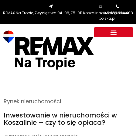
REMAX Na Tropie, Zwycięstwa 94-98, 75-011 Koszalin
natropie@remax-
+48 883 334 408
polska.pl
NaTropieNieruchomości.pl Sp. z o.o.
Zwycięstwa 92
75-011 75-008, Koszalin
Rynek nieruchomości
+48 883 334 408
natropie@remax-polska.pl
Inwestowanie w nieruchomości w
Koszalinie – czy to się opłaca?