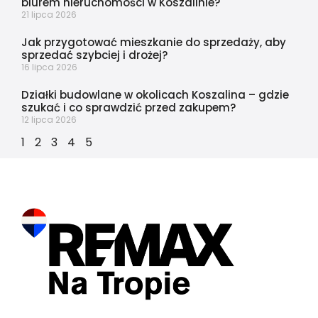
biurem nieruchomości w Koszalinie?
21 lipca 2026
Jak przygotować mieszkanie do sprzedaży, aby
sprzedać szybciej i drożej?
16 lipca 2026
Działki budowlane w okolicach Koszalina – gdzie
szukać i co sprawdzić przed zakupem?
12 lipca 2026
1
2
3
4
5