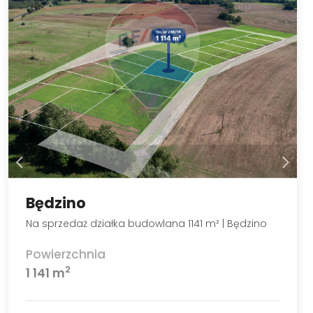
Będzino
Na sprzedaż działka budowlana 1141 m² | Będzino
Powierzchnia
2
1 141 m