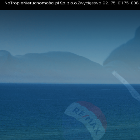
NaTropieNieruchomości.pl Sp. z o.o.
Zwycięstwa 92
75-011 75-008,