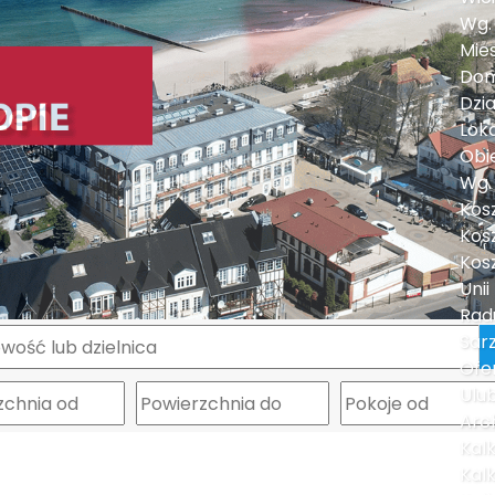
Wg.
Mie
Do
Dzia
Lok
Obi
Wg. 
Kosz
Kosz
Kos
Unii
Rad
Sar
Ofe
m
Ulu
Arc
Kalk
Kal