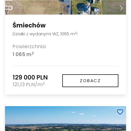
Śmiechów
Działki z wydanymi WZ, 1065 m
!
2
Powierzchnia
2
1 065 m
129 000 PLN
ZOBACZ
2
121,13 PLN/m