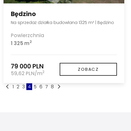
Będzino
Na sprzedaż działka budowlana 1325 m² | Będzino
Powierzchnia
2
1 325 m
79 000 PLN
ZOBACZ
2
59,62 PLN/m
1
2
3
4
5
6
7
8