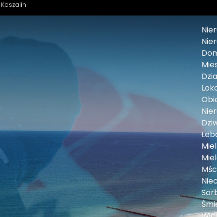
 Koszalin
Nie
Nie
Dom
Mies
Dzia
Loka
Obie
Nie
Dzi
Łeb
Mie
Mie
Mśc
Nie
Sar
Śmi
Wic