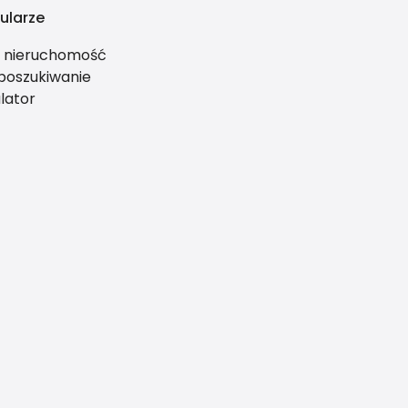
ularze
ś nieruchomość
 poszukiwanie
lator