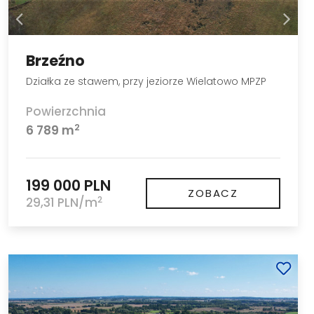
Brzeźno
Działka ze stawem, przy jeziorze Wielatowo MPZP
Powierzchnia
2
6 789 m
199 000 PLN
ZOBACZ
2
29,31 PLN/m