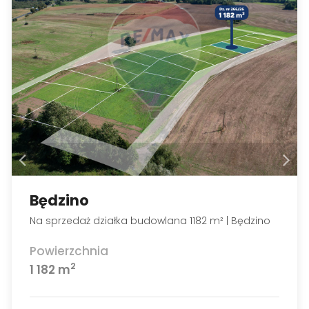
Będzino
Na sprzedaż działka budowlana 1182 m² | Będzino
Powierzchnia
2
1 182 m