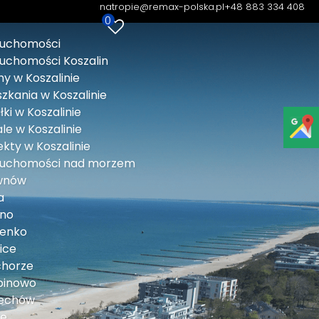
natropie@remax-polska.pl
+48 883 334 408
0
ruchomości
ruchomości Koszalin
y w Koszalinie
zkania w Koszalinie
łki w Koszalinie
le w Koszalinie
kty w Koszalinie
ruchomości nad morzem
wnów
a
lno
lenko
ice
chorze
binowo
echów
ie