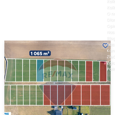
Kal
Kal
O n
Dla
Opi
Nas
Blo
Nas
Kon
Zle
Zgł
Poli