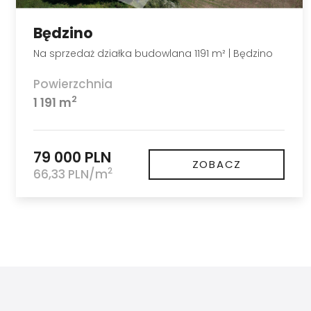
Będzino
Na sprzedaż działka budowlana 1191 m² | Będzino
Powierzchnia
2
1 191 m
79 000 PLN
ZOBACZ
2
66,33 PLN/m