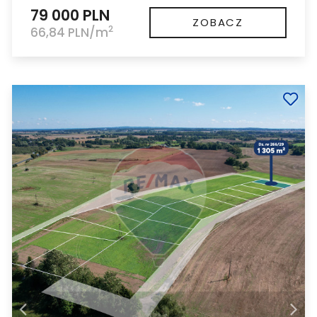
79 000 PLN
ZOBACZ
2
66,84 PLN/m