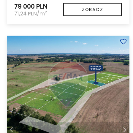
79 000 PLN
ZOBACZ
2
71,24 PLN/m