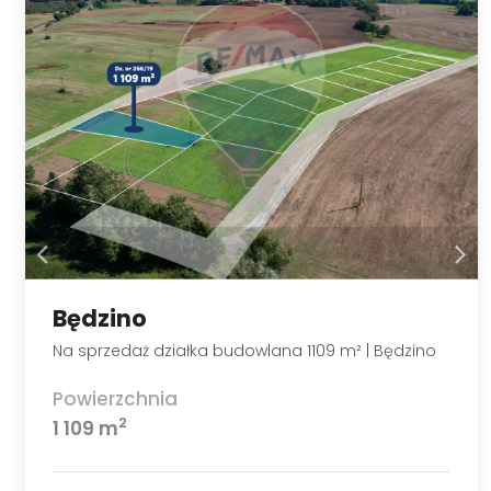
Będzino
Na sprzedaż działka budowlana 1109 m² | Będzino
Powierzchnia
2
1 109 m