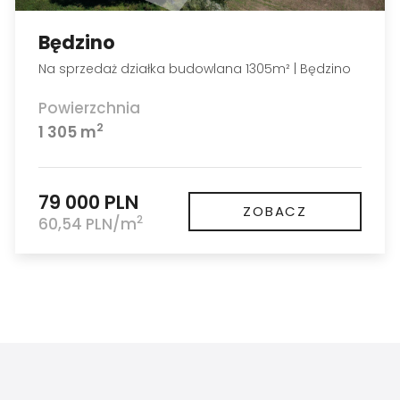
Będzino
Na sprzedaż działka budowlana 1305m² | Będzino
Powierzchnia
2
1 305 m
79 000 PLN
ZOBACZ
2
60,54 PLN/m