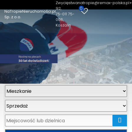
Zwycięstwa
natropie@remax-polska.pl
+
0
92
NaTropieNieruchomości.pl
75-011 75-
Sp. z o.o.
008,
Koszalin