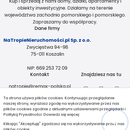
Kup i sprzedaj z nami domy, działki, apartamenty i
obiekty inwestycyjne. Działamy na terenie
województwa zachodnio pomorskiego i pomorskiego.
Zapraszamy do współpracy.
Dane firmy
NaTropieNieruchomości.pl Sp. z o.o.
Zwycięstwa 94-98
75-011 Koszalin
NIP: 669 253 72 09
Kontakt
Znajdziesz nas tu
natropie@remax-polska.pl
+48 883 334 408
Ta strona używa plików cookies. Kontynuując przeglądanie
Partnerzy
naszej strony, wyrażasz zgodę na wykorzystywanie przez nas
plików cookies zgodnie z aktualnymi ustawieniami przeglądarki i
Polityką Prywatności.
Dowiedz się więcej
Klikając "Akceptuję" zgadzasz się na wykorzystywanie przez nas
plików cookie.