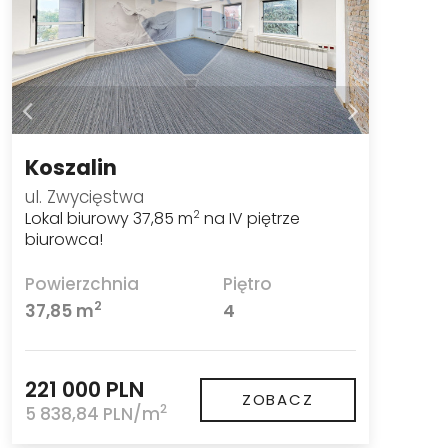
Koszalin
ul. Zwycięstwa
Lokal biurowy 37,85 m
na IV piętrze
2
biurowca!
Powierzchnia
Piętro
2
37,85 m
4
221 000 PLN
ZOBACZ
2
5 838,84 PLN/m