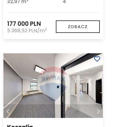
32,97 m
4
177 000 PLN
ZOBACZ
2
5 368,52 PLN/m