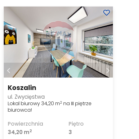
Koszalin
ul. Zwycięstwa
Lokal biurowy 34,20 m
na III piętrze
2
biurowca!
Powierzchnia
Piętro
2
34,20 m
3