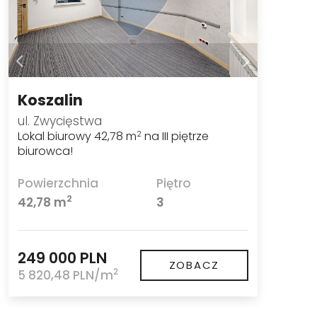
Koszalin
ul. Zwycięstwa
Lokal biurowy 42,78 m
na III piętrze
2
biurowca!
Powierzchnia
Piętro
2
42,78 m
3
249 000 PLN
ZOBACZ
2
5 820,48 PLN/m