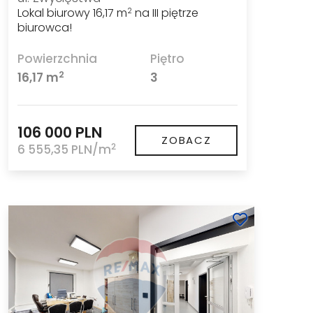
Lokal biurowy 16,17 m
na III piętrze
2
biurowca!
Powierzchnia
Piętro
2
16,17 m
3
106 000 PLN
ZOBACZ
2
6 555,35 PLN/m