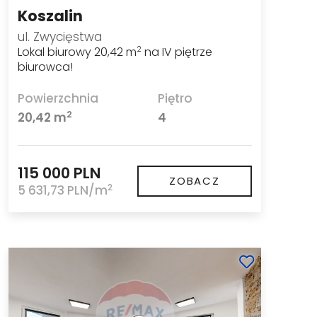
Koszalin
ul. Zwycięstwa
Lokal biurowy 20,42 m
na IV piętrze
2
biurowca!
Powierzchnia
Piętro
2
20,42 m
4
115 000 PLN
ZOBACZ
2
5 631,73 PLN/m