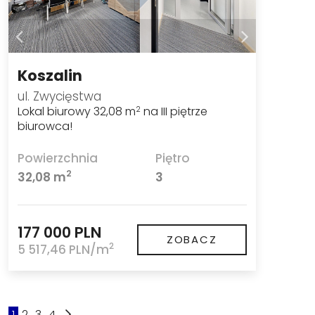
Koszalin
ul. Zwycięstwa
Lokal biurowy 32,08 m
na III piętrze
2
biurowca!
Powierzchnia
Piętro
2
32,08 m
3
177 000 PLN
ZOBACZ
2
5 517,46 PLN/m
1
2
3
4