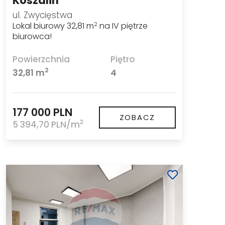
Koszalin
ul. Zwycięstwa
Lokal biurowy 32,81 m
na IV piętrze
2
biurowca!
Powierzchnia
Piętro
2
32,81 m
4
177 000 PLN
ZOBACZ
2
5 394,70 PLN/m