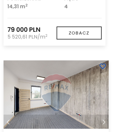
2
14,31 m
4
79 000 PLN
ZOBACZ
2
5 520,61 PLN/m