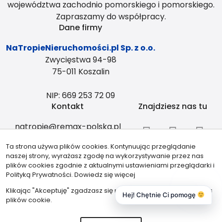
województwa zachodnio pomorskiego i pomorskiego.
Zapraszamy do współpracy.
Dane firmy
NaTropieNieruchomości.pl Sp. z o.o.
Zwycięstwa 94-98
75-011 Koszalin
NIP: 669 253 72 09
Kontakt
Znajdziesz nas tu
natropie@remax-polska.pl
+48 883 334 408
Ta strona używa plików cookies. Kontynuując przeglądanie
Partnerzy
naszej strony, wyrażasz zgodę na wykorzystywanie przez nas
plików cookies zgodnie z aktualnymi ustawieniami przeglądarki i
Polityką Prywatności.
Dowiedz się więcej
Klikając "Akceptuję" zgadzasz się na wykorzystywanie przez nas
Hej! Chętnie Ci pomogę
plików cookie.