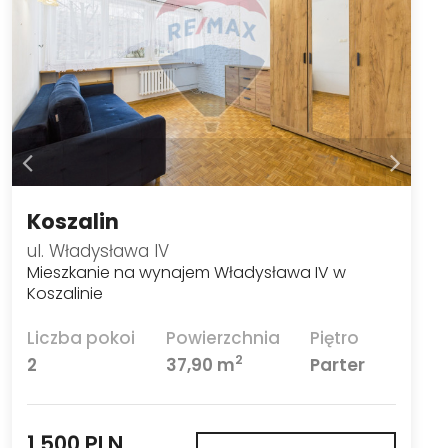
Koszalin
ul. Władysława IV
Mieszkanie na wynajem Władysława IV w
Koszalinie
Liczba pokoi
Powierzchnia
Piętro
2
2
37,90 m
Parter
1 500 PLN