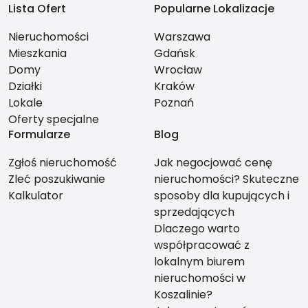
Lista Ofert
Popularne Lokalizacje
Nieruchomości
Warszawa
Mieszkania
Gdańsk
Domy
Wrocław
Działki
Kraków
Lokale
Poznań
Oferty specjalne
Formularze
Blog
Zgłoś nieruchomość
Jak negocjować cenę
Zleć poszukiwanie
nieruchomości? Skuteczne
Kalkulator
sposoby dla kupujących i
sprzedających
Dlaczego warto
współpracować z
lokalnym biurem
nieruchomości w
Koszalinie?