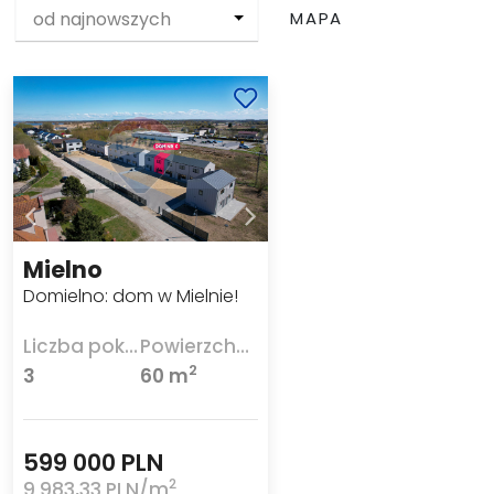
od najnowszych
MAPA
Mielno
Domielno: dom w Mielnie!
Liczba pokoi
Powierzchnia
2
3
60 m
599 000 PLN
2
9 983,33 PLN/m