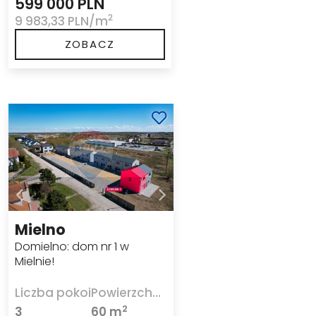
599 000 PLN
2
9 983,33 PLN/m
ZOBACZ
Mielno
Domielno: dom nr 1 w
Mielnie!
Liczba pokoi
Powierzchnia
2
3
60 m