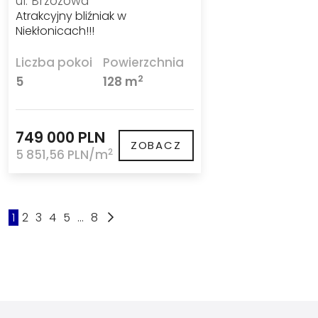
ul. Brzozowa
Atrakcyjny bliźniak w
Niekłonicach!!!
Liczba pokoi
Powierzchnia
2
5
128 m
749 000 PLN
ZOBACZ
2
5 851,56 PLN/m
1
2
3
4
5
...
8