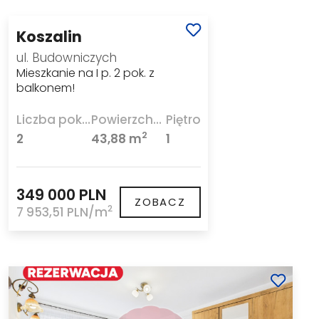
Koszalin
ul. Budowniczych
Mieszkanie na I p. 2 pok. z
balkonem!
Liczba pokoi
Powierzchnia
Piętro
2
2
43,88 m
1
349 000 PLN
ZOBACZ
2
7 953,51 PLN/m