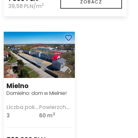
ZOBACZ
2
39,58 PLN/m
Mielno
Domielno: dom w Mielnie!
Liczba pokoi
Powierzchnia
2
3
60 m