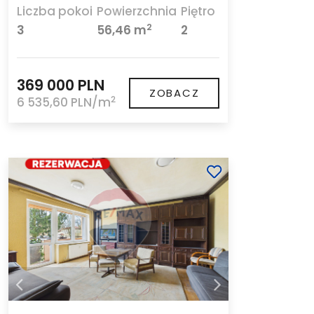
Liczba pokoi
Powierzchnia
Piętro
2
3
56,46 m
2
369 000 PLN
ZOBACZ
2
6 535,60 PLN/m