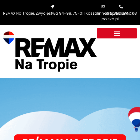
REMAX Na Tropie, Zwycięstwa 94-98, 75-011 Koszalin
natropie@remax-
+48 883 334 408
polska.pl
RE/MAX NA TROPIE