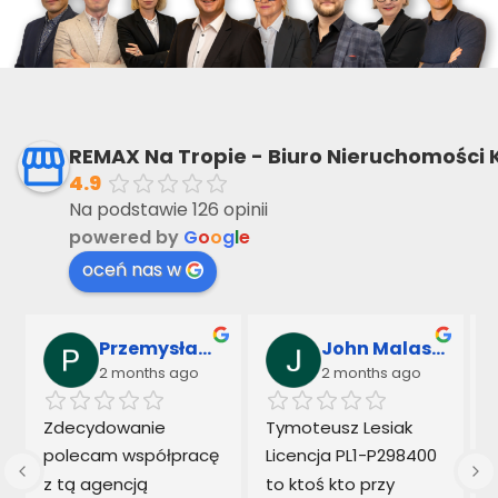
REMAX Na Tropie - Biuro Nieruchomości 
4.9
Na podstawie 126 opinii
powered by
G
o
o
g
l
e
oceń nas w
Przemysław Sarnowski & Marek Kowalczyk
John Malaseck
2 months ago
2 months ago
 
Zdecydowanie 
Tymoteusz Lesiak  
polecam współpracę 
Licencja PL1-P298400 
z tą agencją 
to ktoś kto przy 