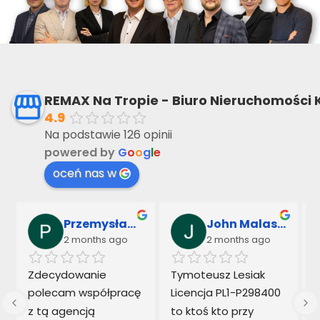
REMAX Na Tropie - Biuro Nieruchomości 
4.9
Na podstawie 126 opinii
powered by
G
o
o
g
l
e
oceń nas w
Przemysław Sarnowski & Marek Kowalczyk
John Malaseck
2 months ago
2 months ago
 
Zdecydowanie 
Tymoteusz Lesiak  
polecam współpracę 
Licencja PL1-P298400 
z tą agencją 
to ktoś kto przy 