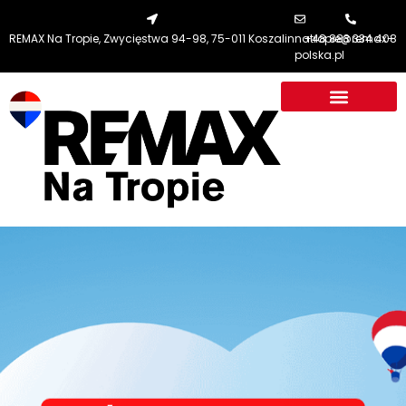
REMAX Na Tropie, Zwycięstwa 94-98, 75-011 Koszalin
natropie@remax-
+48 883 334 408
polska.pl
RE/MAX NA TROPIE