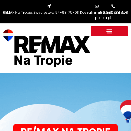
REMAX Na Tropie, Zwycięstwa 94-98, 75-011 Koszalin
natropie@remax-
+48 883 334 408
polska.pl
RE/MAX NA TROPIE