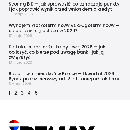
Scoring BIK — jak sprawdzić, co oznaczają punkty
i jak poprawić wynik przed wnioskiem o kredyt
22 maja 2026
Wynajem krótkoterminowy vs długoterminowy —
co bardziej się opłaca w 2026?
17 maja 2026
Kalkulator zdolności kredytowej 2026 — jak
obliczyć, co bierze pod uwagę bank i jak ją
zwiększyć
13 maja 2026
Raport cen mieszkań w Polsce — I kwartał 2026.
Rynek po raz pierwszy od 12 lat taniej niż rok temu
5 maja 2026
1
2
3
4
5