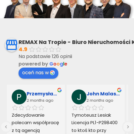
REMAX Na Tropie - Biuro Nieruchomości 
4.9
Na podstawie 126 opinii
powered by
G
o
o
g
l
e
oceń nas w
Przemysław Sarnowski & Marek Kowalczyk
John Malaseck
2 months ago
2 months ago
 
Zdecydowanie 
Tymoteusz Lesiak  
polecam współpracę 
Licencja PL1-P298400 
z tą agencją 
to ktoś kto przy 