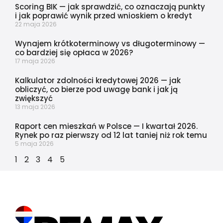
Scoring BIK — jak sprawdzić, co oznaczają punkty
i jak poprawić wynik przed wnioskiem o kredyt
22 maja 2026
Wynajem krótkoterminowy vs długoterminowy —
co bardziej się opłaca w 2026?
17 maja 2026
Kalkulator zdolności kredytowej 2026 — jak
obliczyć, co bierze pod uwagę bank i jak ją
zwiększyć
13 maja 2026
Raport cen mieszkań w Polsce — I kwartał 2026.
Rynek po raz pierwszy od 12 lat taniej niż rok temu
5 maja 2026
1
2
3
4
5