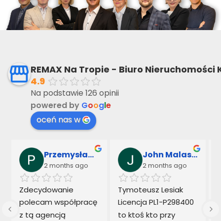
REMAX Na Tropie - Biuro Nieruchomości 
4.9
Na podstawie 126 opinii
powered by
G
o
o
g
l
e
oceń nas w
Przemysław Sarnowski & Marek Kowalczyk
John Malaseck
2 months ago
2 months ago
 
Zdecydowanie 
Tymoteusz Lesiak  
polecam współpracę 
Licencja PL1-P298400 
z tą agencją 
to ktoś kto przy 