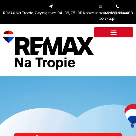
REMAX Na Tropie, Zwycięstwa 94-98, 75-011 Koszalin
natropie@remax-
+48 883 334 408
polska.pl
RE/MAX NA TROPIE