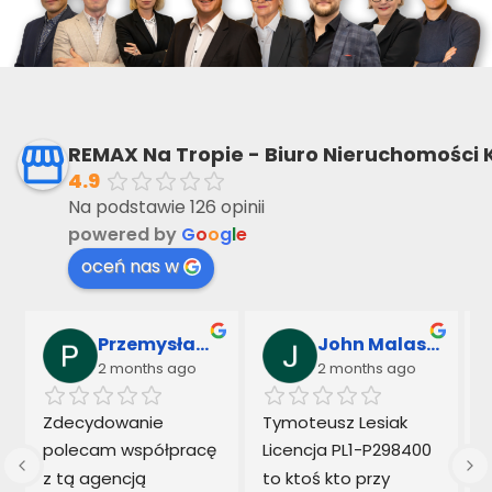
REMAX Na Tropie - Biuro Nieruchomości 
4.9
Na podstawie 126 opinii
powered by
G
o
o
g
l
e
oceń nas w
Przemysław Sarnowski & Marek Kowalczyk
John Malaseck
2 months ago
2 months ago
 
Zdecydowanie 
Tymoteusz Lesiak  
polecam współpracę 
Licencja PL1-P298400 
z tą agencją 
to ktoś kto przy 