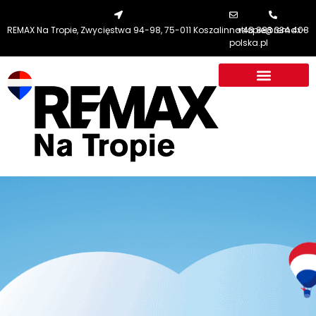
REMAX Na Tropie, Zwycięstwa 94-98, 75-011 Koszalin
natropie@remax-
+48 883 334 408
polska.pl
RE/MAX NA TROPIE