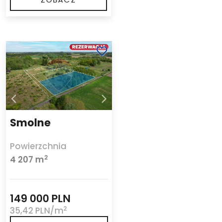
Smolne
Powierzchnia
2
4 207 m
149 000 PLN
2
35,42 PLN/m