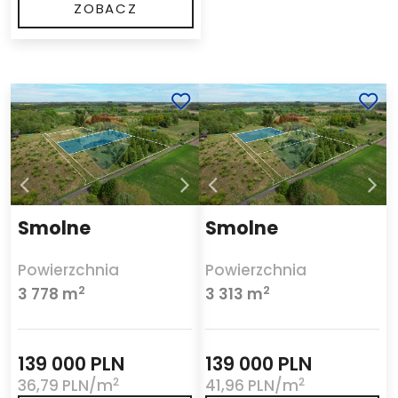
ZOBACZ
Smolne
Smolne
Powierzchnia
Powierzchnia
2
2
3 778 m
3 313 m
139 000 PLN
139 000 PLN
2
2
36,79 PLN/m
41,96 PLN/m