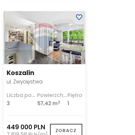
Koszalin
ul. Zwycięstwa
Liczba pokoi
Powierzchnia
Piętro
2
3
57,42 m
1
449 000 PLN
ZOBACZ
2
7 819,58 PLN/m