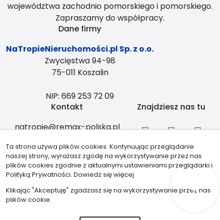
województwa zachodnio pomorskiego i pomorskiego.
Zapraszamy do współpracy.
Dane firmy
NaTropieNieruchomości.pl Sp. z o.o.
Zwycięstwa 94-98
75-011 Koszalin
NIP: 669 253 72 09
Kontakt
Znajdziesz nas tu
natropie@remax-polska.pl
+48 883 334 408
Ta strona używa plików cookies. Kontynuując przeglądanie
Partnerzy
naszej strony, wyrażasz zgodę na wykorzystywanie przez nas
plików cookies zgodnie z aktualnymi ustawieniami przeglądarki i
Polityką Prywatności.
Dowiedz się więcej
Klikając "Akceptuję" zgadzasz się na wykorzystywanie przez nas
Hej! Chętnie Ci pomogę
plików cookie.