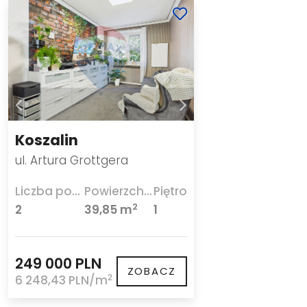
Koszalin
ul. Artura Grottgera
Liczba pokoi
Powierzchnia
Piętro
2
2
39,85 m
1
249 000 PLN
ZOBACZ
2
6 248,43 PLN/m