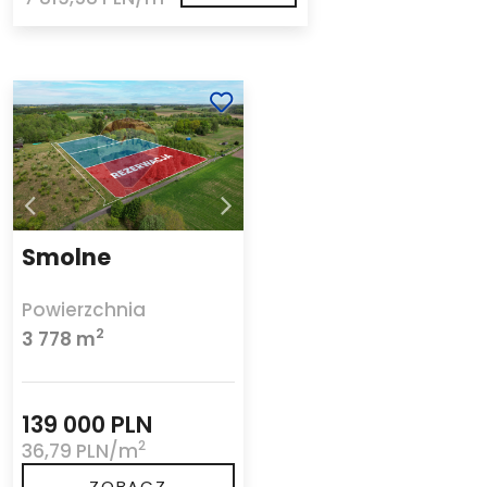
Smolne
Powierzchnia
2
3 778 m
139 000 PLN
2
36,79 PLN/m
ZOBACZ