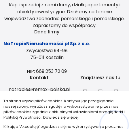
Kup i sprzedaj z nami domy, działki, apartamenty i
obiekty inwestycyjne. Działamy na terenie
województwa zachodnio pomorskiego i pomorskiego.
Zapraszamy do współpracy.
Dane firmy
NaTropieNieruchomości.pl Sp. z o.o.
Zwycięstwa 94-98
75-011 Koszalin
NIP: 669 253 72 09
Kontakt
Znajdziesz nas tu
natropie@remax-polska.pl
+48 883 334 408
Ta strona używa plików cookies. Kontynuując przeglądanie
Partnerzy
naszej strony, wyrażasz zgodę na wykorzystywanie przez nas
plików cookies zgodnie z aktualnymi ustawieniami przeglądarki i
Polityką Prywatności.
Dowiedz się więcej
Klikając "Akceptuję" zgadzasz się na wykorzystywanie przez nas