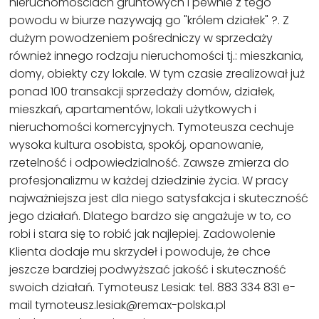
nieruchomościach gruntowych i pewnie z tego
powodu w biurze nazywają go "królem działek" ?. Z
dużym powodzeniem pośredniczy w sprzedaży
również innego rodzaju nieruchomości tj.: mieszkania,
domy, obiekty czy lokale. W tym czasie zrealizował już
ponad 100 transakcji sprzedaży domów, działek,
mieszkań, apartamentów, lokali użytkowych i
nieruchomości komercyjnych. Tymoteusza cechuje
wysoka kultura osobista, spokój, opanowanie,
rzetelność i odpowiedzialność. Zawsze zmierza do
profesjonalizmu w każdej dziedzinie życia. W pracy
najważniejsza jest dla niego satysfakcja i skuteczność
jego działań. Dlatego bardzo się angażuje w to, co
robi i stara się to robić jak najlepiej. Zadowolenie
Klienta dodaje mu skrzydeł i powoduje, że chce
jeszcze bardziej podwyższać jakość i skuteczność
swoich działań. Tymoteusz Lesiak: tel. 883 334 831 e-
mail tymoteusz.lesiak@remax-polska.pl