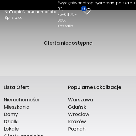
Zwycięstwa
natropie@remax-polska.pl
+
0
92
NaTropieNieruchomości.pl
75-011 75-
Sp. z o.o.
008,
Koszalin
Oferta niedostępna
Lista Ofert
Popularne Lokalizacje
Nieruchomości
Warszawa
Mieszkania
Gdańsk
Domy
Wrocław
Działki
Kraków
Lokale
Poznań