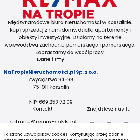
Międzynarodowe biuro nieruchomości w Koszalinie.
Kup i sprzedaj z nami domy, działki, apartamenty i
obiekty inwestycyjne. Działamy na terenie
województwa zachodnio pomorskiego i pomorskiego.
Zapraszamy do współpracy.
Dane firmy
NaTropieNieruchomości.pl Sp. z o.o.
Zwycięstwa 94-98
75-011 Koszalin
NIP: 669 253 72 09
Kontakt
Znajdziesz nas tu
natropie@remax-polska.pl
+48 883 334 408
Ta strona używa plików cookies. Kontynuując przeglądanie
Partnerzy