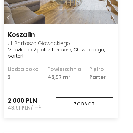
Koszalin
ul. Bartosza Głowackiego
Mieszkanie 2 pok. z tarasem, Głowackiego,
parter!
Liczba pokoi
Powierzchnia
Piętro
2
2
45,97 m
Parter
2 000 PLN
ZOBACZ
2
43,51 PLN/m