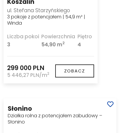
Koszalin
ul. Stefana Starzyńskiego
3 pokoje z potencjałem | 54,9 m² |
Winda
Liczba pokoi
Powierzchnia
Piętro
2
3
54,90 m
4
299 000 PLN
ZOBACZ
2
5 446,27 PLN/m
Słonino
Działka rolna z potencjałem zabudowy –
Słonino