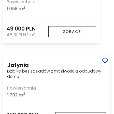
Powierzchnia
2
1 058 m
49 000 PLN
ZOBACZ
2
46,31 PLN/m
Jatynia
Działka bez sąsiadów z możliwością odbudowy
domu
Powierzchnia
2
1 792 m