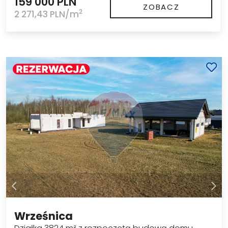
159 000 PLN
ZOBACZ
2
2 271,43 PLN/m
Wrześnica