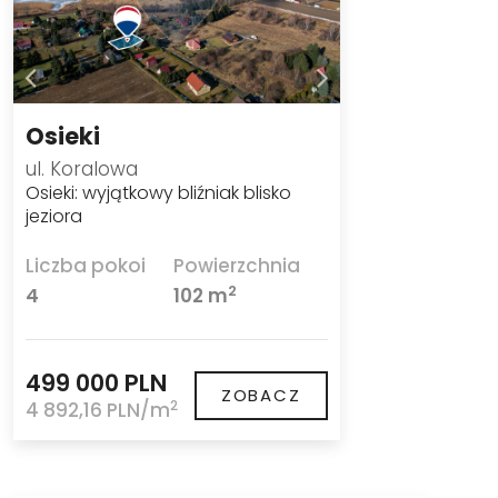
Osieki
ul. Koralowa
Osieki: wyjątkowy bliźniak blisko
jeziora
Liczba pokoi
Powierzchnia
2
4
102 m
499 000 PLN
ZOBACZ
2
4 892,16 PLN/m