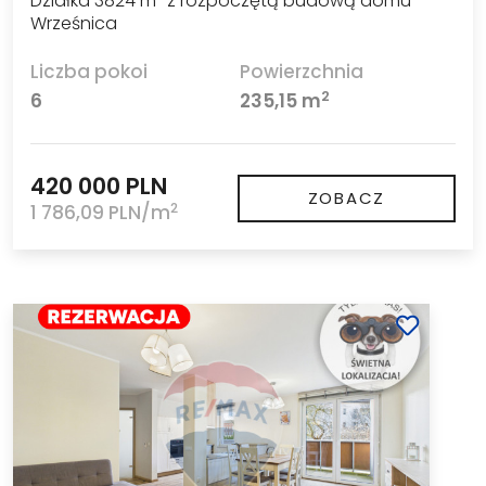
Działka 3824 m² z rozpoczętą budową domu
Wrześnica
Liczba pokoi
Powierzchnia
2
6
235,15 m
420 000 PLN
ZOBACZ
2
1 786,09 PLN/m