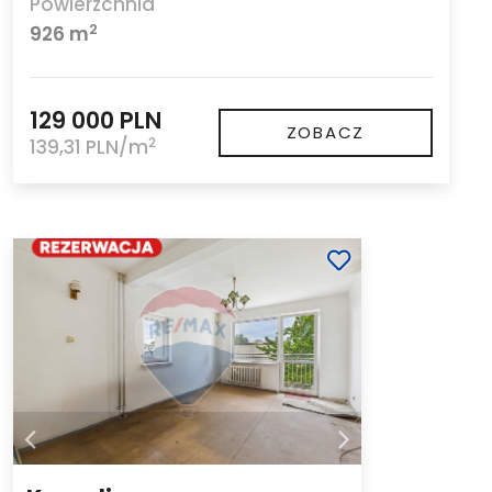
Powierzchnia
2
926 m
129 000 PLN
ZOBACZ
2
139,31 PLN/m