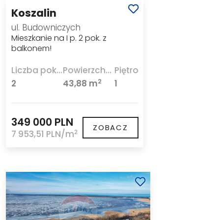
Koszalin
ul. Budowniczych
Mieszkanie na I p. 2 pok. z
balkonem!
Liczba pokoi
Powierzchnia
Piętro
2
2
43,88 m
1
349 000 PLN
ZOBACZ
2
7 953,51 PLN/m