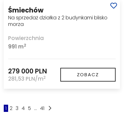
Śmiechów
Na sprzedaż działka z 2 budynkami blisko
morza
Powierzchnia
2
991 m
279 000 PLN
ZOBACZ
2
281,53 PLN/m
1
2
3
4
5
...
41