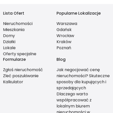
Lista Ofert
Popularne Lokalizacje
Nieruchomości
Warszawa
Mieszkania
Gdańsk
Domy
Wrocław
Działki
Kraków
Lokale
Poznań
Oferty specjalne
Formularze
Blog
Zgłoś nieruchomość
Jak negocjować cenę
Zleć poszukiwanie
nieruchomości? Skuteczne
Kalkulator
sposoby dla kupujących i
sprzedających
Dlaczego warto
współpracować z
lokalnym biurem
nieruchomości w