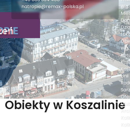
Wg.
natropie@remax-polska.pl
Mie
Do
Dzia
Lok
Obi
Wg. 
Kosz
Kosz
Kos
Unii
Rad
Sar
Ofe
Obiekty w Koszalinie
Ulu
Arc
Kalk
Kal