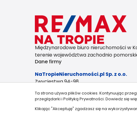
Międzynarodowe biuro nieruchomości w Kosz
terenie województwa zachodnio pomorski
Dane firmy
NaTropieNieruchomości.pl Sp. z o.o.
Zwycięstwa 94-98
75-011 Koszalin
Ta strona używa plików cookies. Kontynuując przeg
przeglądarki i Polityką Prywatności.
Dowiedz się wię
NIP: 669 253 72 09
Klikając "Akceptuję" zgadzasz się na wykorzystywan
© 2026 W