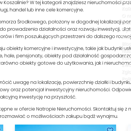
Kal
w Koszalinie? W tej kategorii znajdziesz nieruchomości 
Kal
ugi, handel lub inne cele komercyjne.
O n
omorza Środkowego, położony w dogodnej lokalizacji po
Dla
o prowadzenia działalności oraz rozwoju inwestycji, dlate
Opi
rów i firm poszukujących przestrzeni do dalszego rozwoj
Nas
Blo
aju obiekty komercyjne i inwestycyjne, takie jak budynki
Nas
ce, hale, pensjonaty, obiekty pod działalność gospodarc
Kon
równo obiekty gotowe do użytkowania, jak i nierucho
Zle
Zgł
Poli
rócić uwagę na lokalizację, powierzchnię działki i budynk
udowy oraz potencjał inwestycyjny nieruchomości. Odpow
akcyjną inwestycję na przyszłość.
ępne w ofercie Natropie Nieruchomości. Skontaktuj się z n
orozmawiać o możliwościach zakupu bądź wynajmu.