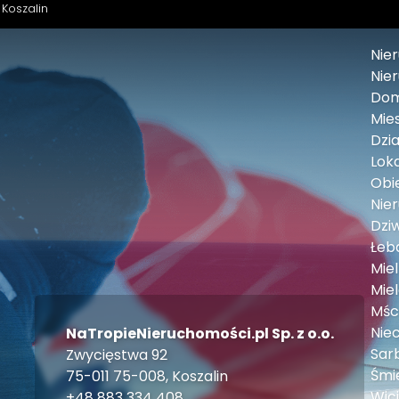
 Koszalin
Nie
Nie
Dom
Mies
Dzia
Loka
Obie
Nie
Dzi
Łeb
Mie
Mie
Mśc
Nie
NaTropieNieruchomości.pl Sp. z o.o.
Sar
Zwycięstwa 92
Śmi
75-011 75-008, Koszalin
Wic
+48 883 334 408