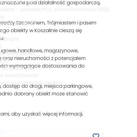
kulator ROI najmu
przeznaczone pod działalność gospodarczą,
kulator – podatek PCC od nieruchomości 2026
as
między Szczecinem, Trójmiastem i pasem
czego RE/MAX?
go obiekty w Koszalinie cieszą się
nie
u.
z zespół
g
 usługowe, handlowe, magazynowe,
za baza wiedzy
zą oraz nieruchomości z potencjałem
takt
mości wymagające dostosowania do
ć poszukiwanie
oś nieruchomość
tyka prywatności i cookies
u, dostęp do drogi, miejsca parkingowe,
iednio dobrany obiekt może stanowić
ami, aby uzyskać więcej informacji,