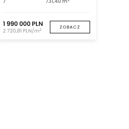
7
731,40 m
1 990 000 PLN
ZOBACZ
2
2 720,81 PLN/m