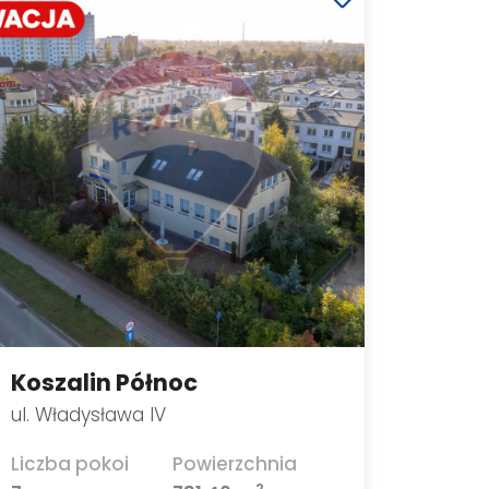
Koszalin Północ
ul. Władysława IV
Liczba pokoi
Powierzchnia
2