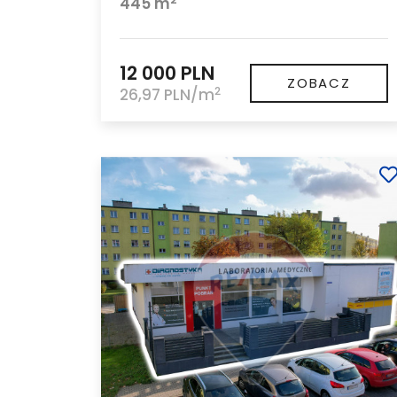
445 m
12 000 PLN
ZOBACZ
2
26,97 PLN/m