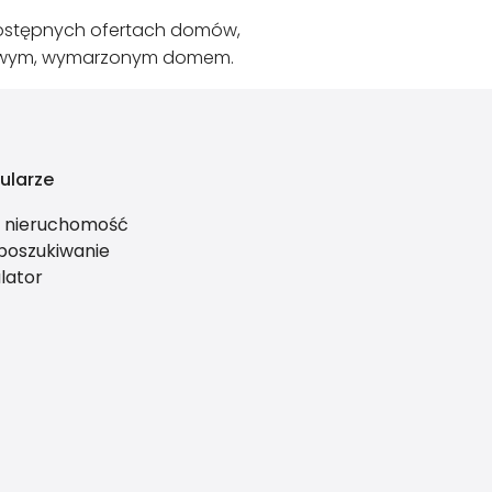
 dostępnych ofertach domów,
 nowym, wymarzonym domem.
ularze
ś nieruchomość
 poszukiwanie
lator