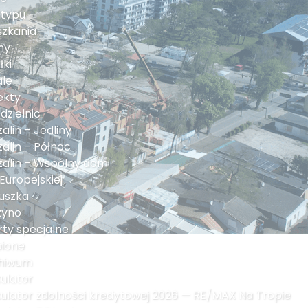
 typu
szkania
my
łki
ale
ekty
dzielnic
alin – Jedliny
alin – Północ
zalin – Wspólny dom
 Europejskiej
uszka
zyno
rty specjalne
bione
hiwum
ulator
kulator zdolności kredytowej 2026 — RE/MAX Na Tropie