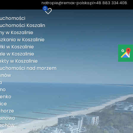
natropie@remax-polska.pl
+48 883 334 408
0
ruchomości
ruchomości Koszalin
y w Koszalinie
zkania w Koszalinie
łki w Koszalinie
le w Koszalinie
kty w Koszalinie
ruchomości nad morzem
wnów
a
lno
lenko
ice
chorze
binowo
echów
ie