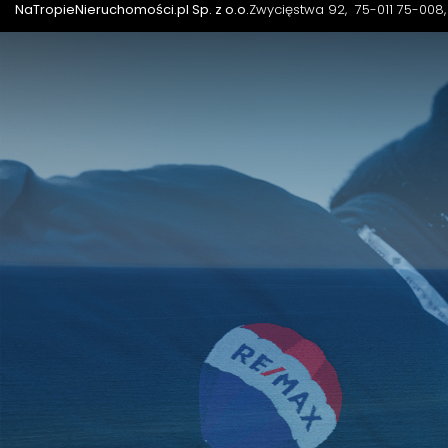
NaTropieNieruchomości.pl Sp. z o.o.
Zwycięstwa 92
75-011 75-008,