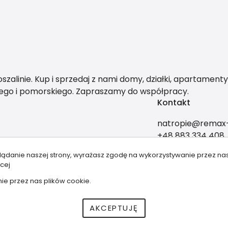
alinie. Kup i sprzedaj z nami domy, działki, apartamenty 
ego i pomorskiego. Zapraszamy do współpracy.
Kontakt
natropie@remax-
+48 883 334 408
lądanie naszej strony, wyrażasz zgodę na wykorzystywanie przez na
cej
ie przez nas plików cookie.
AKCEPTUJĘ
szystkie prawa zastrzeżone | Program dla biur nieruchomości - asa