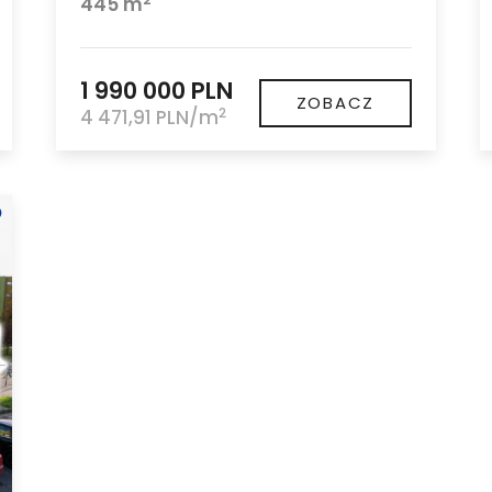
445 m
1 990 000 PLN
ZOBACZ
2
4 471,91 PLN/m