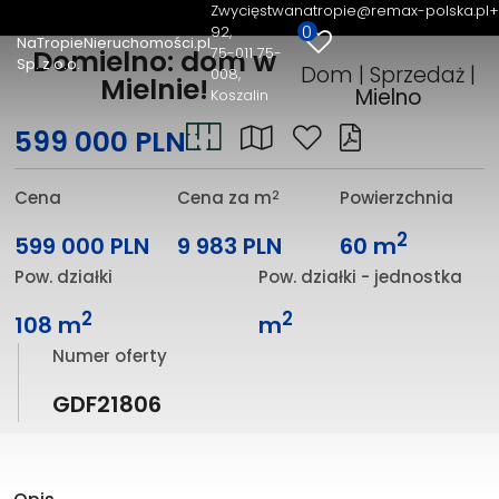
Zwycięstwa
natropie@remax-polska.pl
+
0
92
NaTropieNieruchomości.pl
75-011 75-
Domielno: dom w
Sp. z o.o.
Dom | Sprzedaż |
008,
Mielnie!
Mielno
Koszalin
599 000 PLN
2
Cena
Cena za m
Powierzchnia
2
599 000 PLN
9 983 PLN
60 m
Pow. działki
Pow. działki - jednostka
2
2
108 m
m
Numer oferty
GDF21806