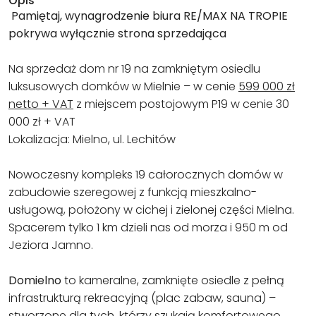
Opis
Pamiętaj, wynagrodzenie biura RE/MAX NA TROPIE
pokrywa wyłącznie strona sprzedająca
Na sprzedaż dom nr 19 na zamkniętym osiedlu
luksusowych domków w Mielnie – w cenie
599 000 zł
netto + VAT
z miejscem postojowym P19 w cenie 30
000 zł + VAT
Lokalizacja: Mielno, ul. Lechitów
Nowoczesny kompleks 19 całorocznych domów w
zabudowie szeregowej z funkcją mieszkalno-
usługową, położony w cichej i zielonej części Mielna.
Spacerem tylko 1 km dzieli nas od morza i 950 m od
Jeziora Jamno.
Domielno
to kameralne, zamknięte osiedle z pełną
infrastrukturą rekreacyjną (plac zabaw, sauna) –
stworzone dla tych, którzy szukają komfortowego