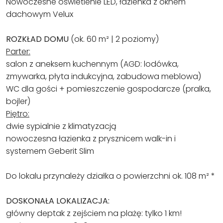
Nowoczesne oświetlenie LED, łazienka z oknem
dachowym Velux
ROZKŁAD DOMU
(ok. 60 m² | 2 poziomy)
Parter:
salon z aneksem kuchennym (AGD: lodówka,
zmywarka, płyta indukcyjna, zabudowa meblowa)
WC dla gości + pomieszczenie gospodarcze (pralka,
bojler)
Piętro:
dwie sypialnie z klimatyzacją
nowoczesna łazienka z prysznicem walk-in i
systemem Geberit Slim
Do lokalu przynależy działka o powierzchni ok. 108 m² *
DOSKONAŁA LOKALIZACJA:
główny deptak z zejściem na plażę: tylko 1 km!