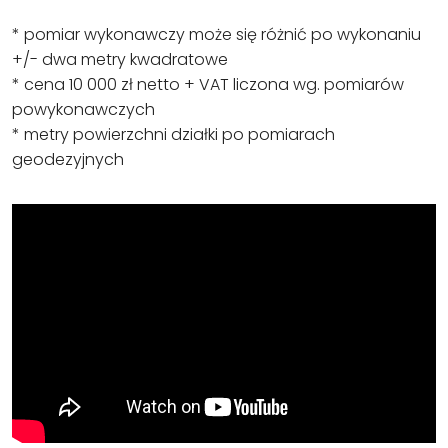
* pomiar wykonawczy może się różnić po wykonaniu
+/- dwa metry kwadratowe
* cena 10 000 zł netto + VAT liczona wg. pomiarów
powykonawczych
* metry powierzchni działki po pomiarach
geodezyjnych