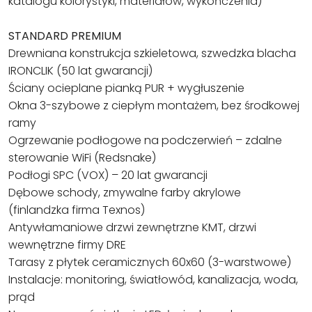
katalogu kolorystyki, materiałów, wykończenia)
STANDARD PREMIUM
Drewniana konstrukcja szkieletowa, szwedzka blacha
IRONCLIK (50 lat gwarancji)
Ściany ocieplane pianką PUR + wygłuszenie
Okna 3-szybowe z ciepłym montażem, bez środkowej
ramy
Ogrzewanie podłogowe na podczerwień – zdalne
sterowanie WiFi (Redsnake)
Podłogi SPC (VOX) – 20 lat gwarancji
Dębowe schody, zmywalne farby akrylowe
(finlandzka firma Texnos)
Antywłamaniowe drzwi zewnętrzne KMT, drzwi
wewnętrzne firmy DRE
Tarasy z płytek ceramicznych 60x60 (3-warstwowe)
Instalacje: monitoring, światłowód, kanalizacja, woda,
prąd