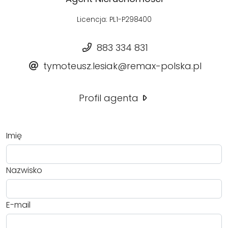
Licencja: PL1-P298400
883 334 831
tymoteusz.lesiak@remax-polska.pl
Profil agenta
Imię
Nazwisko
E-mail