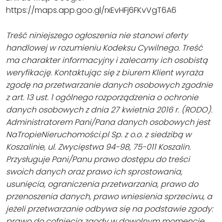
https://maps.app.goo.gl/rxEvHFj6FKvVgT6A6
Treść niniejszego ogłoszenia nie stanowi oferty
handlowej w rozumieniu Kodeksu Cywilnego. Treść
ma charakter informacyjny i zalecamy ich osobistą
weryfikację. Kontaktując się z biurem Klient wyraża
zgodę na przetwarzanie danych osobowych zgodnie
z art. 13 ust. 1 ogólnego rozporządzenia o ochronie
danych osobowych z dnia 27 kwietnia 2016 r. (RODO).
Administratorem Pani/Pana danych osobowych jest
NaTropieNieruchomości.pl Sp. z o.o. z siedzibą w
Koszalinie, ul. Zwycięstwa 94-98, 75-011 Koszalin.
Przysługuje Pani/Panu prawo dostępu do treści
swoich danych oraz prawo ich sprostowania,
usunięcia, ograniczenia przetwarzania, prawo do
przenoszenia danych, prawo wniesienia sprzeciwu, a
jeżeli przetwarzanie odbywa się na podstawie zgody:
prawo do cofnięcia zgody w dowolnym momencie