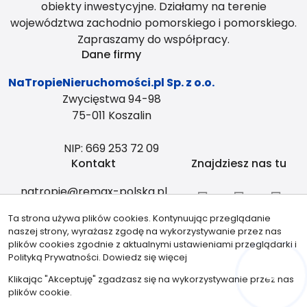
obiekty inwestycyjne. Działamy na terenie
województwa zachodnio pomorskiego i pomorskiego.
Zapraszamy do współpracy.
Dane firmy
NaTropieNieruchomości.pl Sp. z o.o.
Zwycięstwa 94-98
75-011 Koszalin
NIP: 669 253 72 09
Kontakt
Znajdziesz nas tu
natropie@remax-polska.pl
+48 883 334 408
Ta strona używa plików cookies. Kontynuując przeglądanie
Partnerzy
naszej strony, wyrażasz zgodę na wykorzystywanie przez nas
plików cookies zgodnie z aktualnymi ustawieniami przeglądarki i
Polityką Prywatności.
Dowiedz się więcej
Klikając "Akceptuję" zgadzasz się na wykorzystywanie przez nas
Hej! Chętnie Ci pomogę
plików cookie.