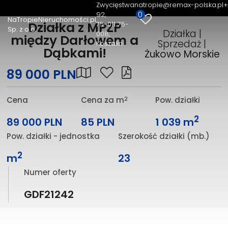
Zwycięstwa
natropie@remax-polska.pl
+
0
92
NaTropieNieruchomości.pl
Działka z MPZP
75-011 75-
Sp. z o.o.
Działka |
008,
między Darłowem a
Sprzedaż |
Koszalin
Dąbkami!
Żukowo Morskie
89 000 PLN
2
Cena
Cena za m
Pow. działki
2
89 000 PLN
85 PLN
1 039 m
Pow. działki - jednostka
Szerokość działki (mb.)
2
m
23
Numer oferty
GDF21242