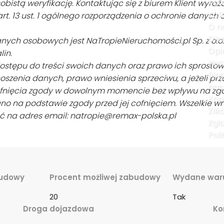
Kal
obistą weryfikację. Kontaktując się z biurem Klient wyra
Kal
t. 13 ust. 1 ogólnego rozporządzenia o ochronie danych 
O n
Dla
ch osobowych jest NaTropieNieruchomości.pl Sp. z o.o. z 
Opi
lin.
Nas
ostępu do treści swoich danych oraz prawo ich sprostow
Blo
oszenia danych, prawo wniesienia sprzeciwu, a jeżeli pr
Nas
ofnięcia zgody w dowolnym momencie bez wpływu na z
Kon
no na podstawie zgody przed jej cofnięciem. Wszelkie w
Zle
ć na adres email: natropie@remax-polska.pl
Zgł
Poli
udowy
Procent możliwej zabudowy
Wydane war
20
Tak
Droga dojazdowa
Ko