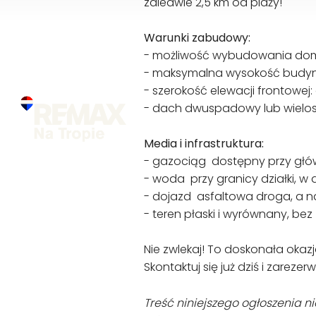
zaledwie 2,5 km od plaży!
Warunki zabudowy:
- możliwość wybudowania dom
- maksymalna wysokość budyn
- szerokość elewacji frontowej:
- dach dwuspadowy lub wielo
Media i infrastruktura:
- gazociąg dostępny przy głów
- woda przy granicy działki, w
- dojazd asfaltowa droga, a 
- teren płaski i wyrównany, b
Nie zwlekaj! To doskonała okaz
Skontaktuj się już dziś i zarezer
Treść niniejszego ogłoszenia 