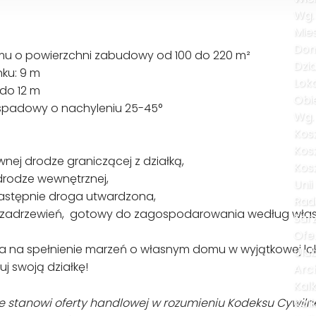
Wg.
Mie
Do
u o powierzchni zabudowy od 100 do 220 m²
Dzia
ku: 9 m
Lok
 do 12 m
Obi
spadowy o nachyleniu 25-45°
Wg. 
Kosz
Kosz
nej drodze graniczącej z działką,
Kos
 drodze wewnętrznej,
Unii
następnie droga utwardzona,
Rad
ez zadrzewień, gotowy do zagospodarowania według włas
Sar
Ofe
ja na spełnienie marzeń o własnym domu w wyjątkowej loka
Ulu
wuj swoją działkę!
Arc
Kalk
nie stanowi oferty handlowej w rozumieniu Kodeksu Cywil
Kal