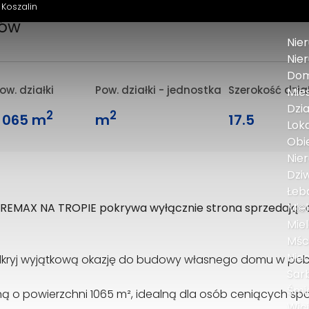
 Koszalin
hów
Nie
Nie
Dom
ow. działki
Pow. działki - jednostka
Szerokość dzia
Mies
Dzia
2
2
1 065 m
m
17.5
Loka
Obie
Nie
Dzi
Łeb
a REMAX NA TROPIE pokrywa wyłącznie strona sprzedająca
Mie
Mie
Mśc
Nie
 odkryj wyjątkową okazję do budowy własnego domu w pob
Sar
Śmi
 o powierzchni 1065 m², idealną dla osób ceniących spok
Wic