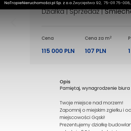
NaTropieNieruchomości.pl Sp. z o.o.
Zwycięstwa 92
75-011 75-008,
Działka | Sprzedaż |
Śmiec
2
Cena
Cena za m
P
115 000 PLN
107 PLN
Opis
Pamiętaj, wynagrodzenie biur
Twoje miejsce nad morzem!
Zapomnij o miejskim zgiełku i
miejscowości Gąski!
Prezentujemy działkę budowlaną