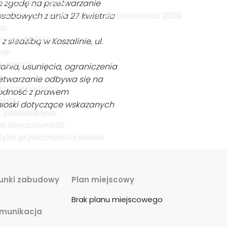
kulator ROI najmu
ża zgodę na przetwarzanie
kulator – podatek PCC od nieruchomości 2026
osobowych z dnia 27 kwietnia
as
czego RE/MAX?
siedzibą w Koszalinie, ul.
nie
z zespół
ania, usunięcia, ograniczenia
g
zetwarzanie odbywa się na
za baza wiedzy
godność z prawem
takt
nioski dotyczące wskazanych
ć poszukiwanie
oś nieruchomość
tyka prywatności i cookies
unki zabudowy
Plan miejscowy
Brak planu miejscowego
munikacja