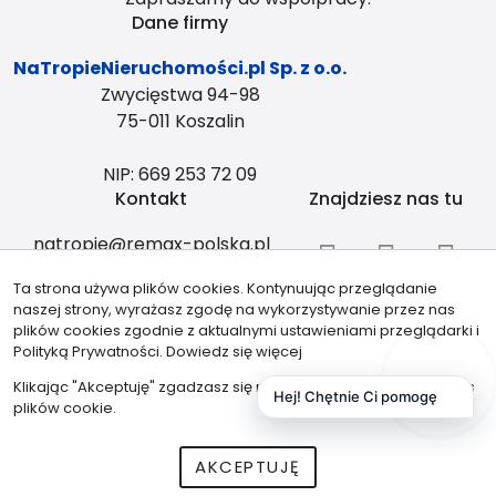
Dane firmy
NaTropieNieruchomości.pl Sp. z o.o.
Zwycięstwa 94-98
75-011 Koszalin
NIP: 669 253 72 09
Kontakt
Znajdziesz nas tu
natropie@remax-polska.pl
+48 883 334 408
Ta strona używa plików cookies. Kontynuując przeglądanie
Partnerzy
naszej strony, wyrażasz zgodę na wykorzystywanie przez nas
plików cookies zgodnie z aktualnymi ustawieniami przeglądarki i
Polityką Prywatności.
Dowiedz się więcej
Klikając "Akceptuję" zgadzasz się na wykorzystywanie przez nas
Hej! Chętnie Ci pomogę
plików cookie.
AKCEPTUJĘ
© 2026 Wszystkie prawa zastrzeżone | Program dla biur
nieruchomości - asaricrm.com