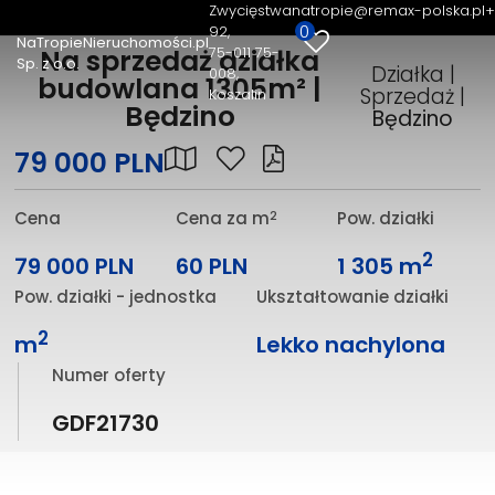
Zwycięstwa
natropie@remax-polska.pl
+
0
92
NaTropieNieruchomości.pl
75-011 75-
Na sprzedaż działka
Sp. z o.o.
Działka |
008,
budowlana 1305m² |
Sprzedaż |
Koszalin
Będzino
Będzino
79 000 PLN
2
Cena
Cena za m
Pow. działki
2
79 000 PLN
60 PLN
1 305 m
Pow. działki - jednostka
Ukształtowanie działki
2
m
Lekko nachylona
Numer oferty
GDF21730