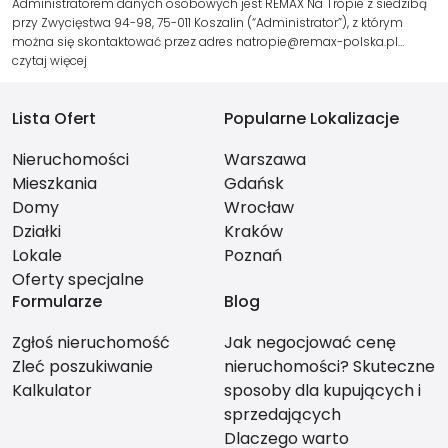
Administratorem danych osobowych jest REMAX Na Tropie z siedzibą
przy Zwycięstwa 94-98, 75-011 Koszalin (“Administrator”), z którym
można się skontaktować przez adres natropie@remax-polska.pl…
czytaj więcej
Lista Ofert
Popularne Lokalizacje
Nieruchomości
Warszawa
Mieszkania
Gdańsk
Domy
Wrocław
Działki
Kraków
Lokale
Poznań
Oferty specjalne
Formularze
Blog
Zgłoś nieruchomość
Jak negocjować cenę
Zleć poszukiwanie
nieruchomości? Skuteczne
Kalkulator
sposoby dla kupujących i
sprzedających
Dlaczego warto