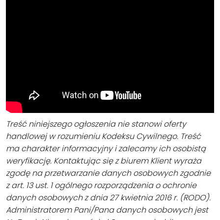
Treść niniejszego ogłoszenia nie stanowi oferty
handlowej w rozumieniu Kodeksu Cywilnego. Treść
ma charakter informacyjny i zalecamy ich osobistą
weryfikację. Kontaktując się z biurem Klient wyraża
zgodę na przetwarzanie danych osobowych zgodnie
z art. 13 ust. 1 ogólnego rozporządzenia o ochronie
danych osobowych z dnia 27 kwietnia 2016 r. (RODO).
Administratorem Pani/Pana danych osobowych jest