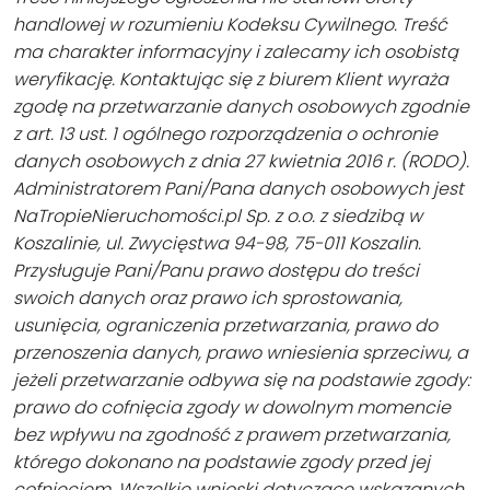
handlowej w rozumieniu Kodeksu Cywilnego. Treść
ma charakter informacyjny i zalecamy ich osobistą
weryfikację. Kontaktując się z biurem Klient wyraża
zgodę na przetwarzanie danych osobowych zgodnie
z art. 13 ust. 1 ogólnego rozporządzenia o ochronie
danych osobowych z dnia 27 kwietnia 2016 r. (RODO).
Administratorem Pani/Pana danych osobowych jest
NaTropieNieruchomości.pl Sp. z o.o. z siedzibą w
Koszalinie, ul. Zwycięstwa 94-98, 75-011 Koszalin.
Przysługuje Pani/Panu prawo dostępu do treści
swoich danych oraz prawo ich sprostowania,
usunięcia, ograniczenia przetwarzania, prawo do
przenoszenia danych, prawo wniesienia sprzeciwu, a
jeżeli przetwarzanie odbywa się na podstawie zgody:
prawo do cofnięcia zgody w dowolnym momencie
bez wpływu na zgodność z prawem przetwarzania,
którego dokonano na podstawie zgody przed jej
cofnięciem. Wszelkie wnioski dotyczące wskazanych