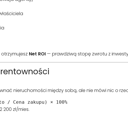
łaściciela
ia
i otrzymujesz
Net ROI
— prawdziwą stopę zwrotu z inwestyc
 rentowności
ównać nieruchomości między sobą, ale nie mówi nic o rze
to / Cena zakupu) × 100%
2 200 zł/mies.