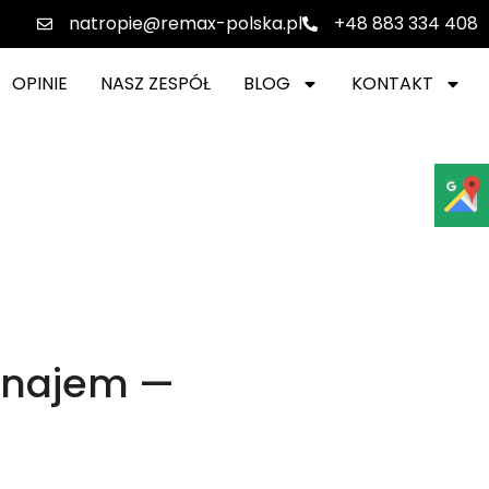
natropie@remax-polska.pl
+48 883 334 408
OPINIE
NASZ ZESPÓŁ
BLOG
KONTAKT
ynajem —