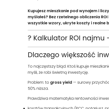
Kupujesz mieszkanie pod wynajem i liczy
myślałeś? Bez rzetelnego obliczenia ROI
wszystkie wzory, ukryte koszty i realne 
?
Kalkulator ROI najmu —
Dlaczego większość inwe
To najczęstszy błąd. Ktoś kupuje mieszkanie z
myśli, że robi świetną inwestycję.
Problem: to
gross yield
— surowy przychód
50% niższa.
Prawdziwa matematyka rentowności inwes
kosztów transakcyjnych (PCC, notariusz, pr