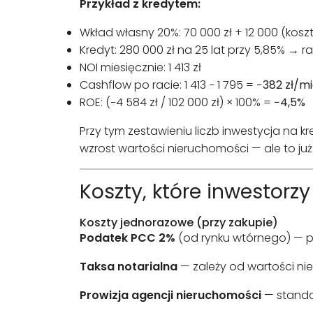
Przykład z kredytem:
Wkład własny 20%: 70 000 zł + 12 000 (kosz
Kredyt: 280 000 zł na 25 lat przy 5,85% → rat
NOI miesięcznie: 1 413 zł
Cashflow po racie: 1 413 − 1 795 =
−382 zł/mi
ROE: (−4 584 zł / 102 000 zł) × 100% =
−4,5%
Przy tym zestawieniu liczb inwestycja na kr
wzrost wartości nieruchomości — ale to już
Koszty, które inwestorzy
Koszty jednorazowe (przy zakupie)
Podatek PCC 2%
(od rynku wtórnego) — pr
Taksa notarialna
— zależy od wartości nie
Prowizja agencji nieruchomości
— standar