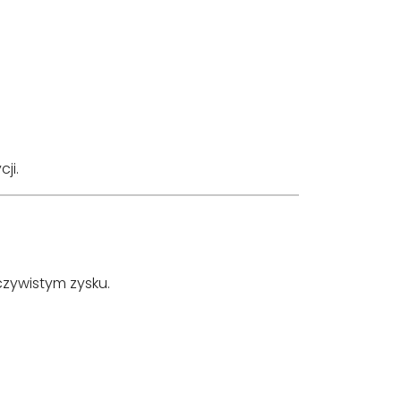
ji.
czywistym zysku.