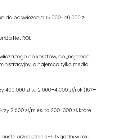
an do odświeżenia: 15 000–40 000 zł.
niża Net ROI.
ie wlicza tego do kosztów, bo „najemca
nistracyjny, a najemca tylko media.
y 400 000 zł to 2 000–4 000 zł/rok (167–
rzy 2 500 zł/mies. to 200–300 zł, które
i puste przeciętnie 2–6 tygodni w roku