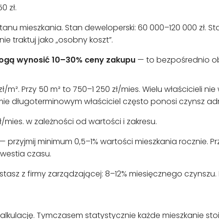
0 zł.
stanu mieszkania. Stan deweloperski: 60 000–120 000 zł. St
nie traktuj jako „osobny koszt”.
mogą wynosić 10–30% ceny zakupu
— to bezpośrednio ob
/m². Przy 50 m² to 750–1 250 zł/mies. Wielu właścicieli n
ie długoterminowym właściciel często ponosi czynsz admi
/mies. w zależności od wartości i zakresu.
— przyjmij minimum 0,5–1% wartości mieszkania rocznie. Prz
 kwestia czasu.
ystasz z firmy zarządzającej: 8–12% miesięcznego czynszu. P
 kalkulację. Tymczasem statystycznie każde mieszkanie sto