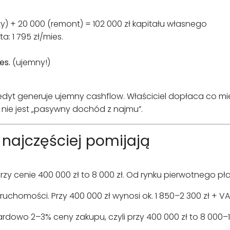
ty) + 20 000 (remont) = 102 000 zł kapitału własnego
a: 1 795 zł/mies.
es.
(ujemny!)
edyt generuje ujemny cashflow. Właściciel dopłaca co miesi
 nie jest „pasywny dochód z najmu”.
 najczęściej pomijają
zy cenie 400 000 zł to 8 000 zł. Od rynku pierwotnego pła
ruchomości. Przy 400 000 zł wynosi ok. 1 850–2 300 zł + VA
dowo 2–3% ceny zakupu, czyli przy 400 000 zł to 8 000–12