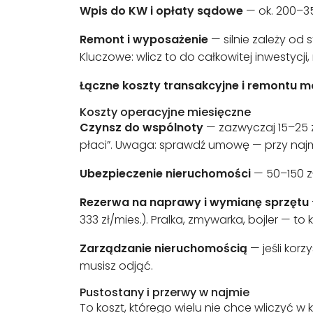
Wpis do KW i opłaty sądowe
— ok. 200–35
Remont i wyposażenie
— silnie zależy od 
Kluczowe: wlicz to do całkowitej inwestycji, 
Łączne koszty transakcyjne i remontu 
Koszty operacyjne miesięczne
Czynsz do wspólnoty
— zazwyczaj 15–25 zł
płaci”. Uwaga: sprawdź umowę — przy najm
Ubezpieczenie nieruchomości
— 50–150 zł
Rezerwa na naprawy i wymianę sprzętu
333 zł/mies.). Pralka, zmywarka, bojler — to
Zarządzanie nieruchomością
— jeśli korz
musisz odjąć.
Pustostany i przerwy w najmie
To koszt, którego wielu nie chce wliczyć w