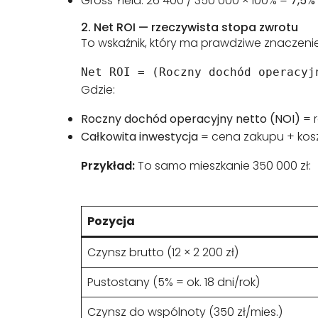
Gross Yield: 26 400 / 350 000 × 100% =
7,5%
2. Net ROI — rzeczywista stopa zwrotu
To wskaźnik, który ma prawdziwe znaczenie
Net ROI = (Roczny dochód operacyj
Gdzie:
Roczny dochód operacyjny netto (NOI)
= r
Całkowita inwestycja
= cena zakupu + kosz
Przykład:
To samo mieszkanie 350 000 zł:
Pozycja
Czynsz brutto (12 × 2 200 zł)
Pustostany (5% = ok. 18 dni/rok)
Czynsz do wspólnoty (350 zł/mies.)