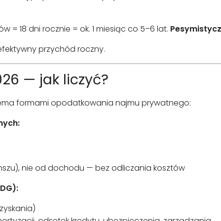
 = 18 dni rocznie = ok. 1 miesiąc co 5–6 lat.
Pesymistycz
 efektywny przychód roczny.
6 — jak liczyć?
iema formami opodatkowania najmu prywatnego:
nych:
szu), nie od dochodu — bez odliczania kosztów
JDG):
zyskania)
ortyzacji, odsetek kredytu, ubezpieczenia, zarządzania