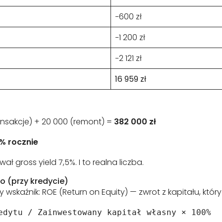
−600 zł
−1 200 zł
−2 121 zł
16 959 zł
ansakcje) + 20 000 (remont) =
382 000 zł
4% rocznie
ł gross yield 7,5%. I to realna liczba.
o (przy kredycie)
y wskaźnik: ROE (Return on Equity) — zwrot z kapitału, który
edytu / Zainwestowany kapitał własny × 100%