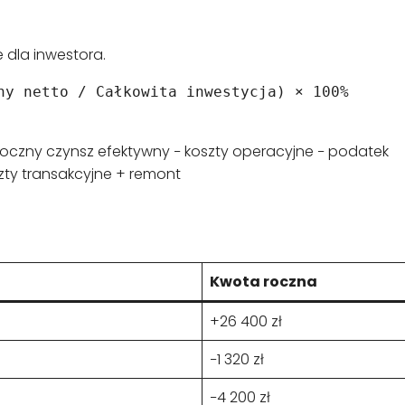
 dla inwestora.
ny netto / Całkowita inwestycja) × 100%
oczny czynsz efektywny − koszty operacyjne − podatek
ty transakcyjne + remont
Kwota roczna
+26 400 zł
−1 320 zł
−4 200 zł