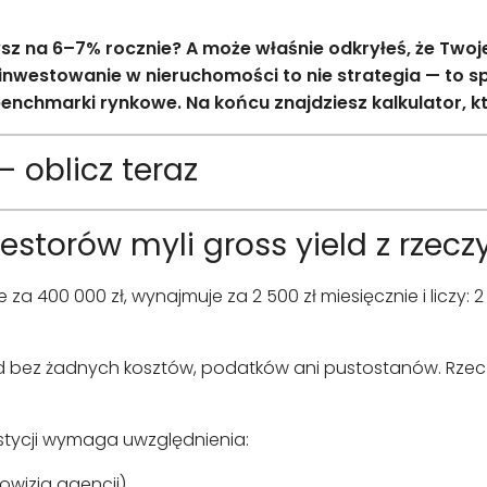
sz na 6–7% rocznie? A może właśnie odkryłeś, że Twoje
 inwestowanie w nieruchomości to nie strategia — to sp
benchmarki rynkowe. Na końcu znajdziesz kalkulator, kt
 oblicz teraz
storów myli gross yield z rzecz
a 400 000 zł, wynajmuje za 2 500 zł miesięcznie i liczy: 2 5
 bez żadnych kosztów, podatków ani pustostanów. Rzeczy
tycji wymaga uwzględnienia:
owizja agencji)