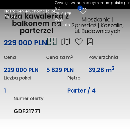
Zwycięstwa
natropie@remax-polska.pl
+
0
92
NaTropieNieruchomości.pl
75-011 75-
Duża kawalerka z
Sp. z o.o.
Mieszkanie |
008,
balkonem na
Sprzedaż |
Koszalin,
Koszalin
parterze!
ul. Budowniczych
229 000 PLN
2
Cena
Cena za m
Powierzchnia
2
229 000 PLN
5 829 PLN
39,28 m
Liczba pokoi
Piętro
1
Parter / 4
Numer oferty
GDF21771