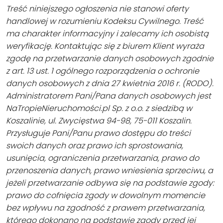
Treść niniejszego ogłoszenia nie stanowi oferty
handlowej w rozumieniu Kodeksu Cywilnego. Treść
ma charakter informacyjny i zalecamy ich osobistą
weryfikację. Kontaktując się z biurem Klient wyraża
zgodę na przetwarzanie danych osobowych zgodnie
z art. 13 ust. 1 ogólnego rozporządzenia o ochronie
danych osobowych z dnia 27 kwietnia 2016 r. (RODO).
Administratorem Pani/Pana danych osobowych jest
NaTropieNieruchomości.pl Sp. z o.o. z siedzibą w
Koszalinie, ul. Zwycięstwa 94-98, 75-011 Koszalin.
Przysługuje Pani/Panu prawo dostępu do treści
swoich danych oraz prawo ich sprostowania,
usunięcia, ograniczenia przetwarzania, prawo do
przenoszenia danych, prawo wniesienia sprzeciwu, a
jeżeli przetwarzanie odbywa się na podstawie zgody:
prawo do cofnięcia zgody w dowolnym momencie
bez wpływu na zgodność z prawem przetwarzania,
którego dokonano na podstawie zgody przed jej