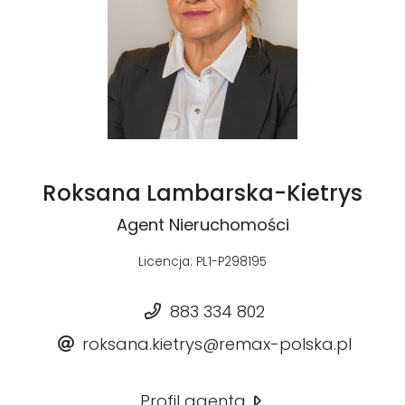
Roksana Lambarska-Kietrys
Agent Nieruchomości
Licencja: PL1-P298195
883 334 802
roksana.kietrys@remax-polska.pl
Profil agenta