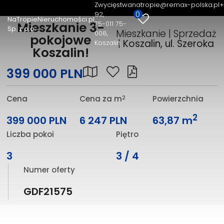
Zwycięstwa
natropie@remax-polska.pl
+
0
92
NaTropieNieruchomości.pl
75-011 75-
Mieszkanie 3-
Sp. z o.o.
Mieszkanie | Sprzedaż
008,
pokojowe
|
Koszalin, ul. Szeroka
Koszalin
Koszalin!
399 000 PLN
2
Cena
Cena za m
Powierzchnia
2
399 000 PLN
6 247 PLN
63,87 m
Liczba pokoi
Piętro
3
3 / 4
Numer oferty
GDF21575