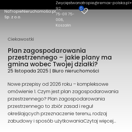
Zwycięstwa
natropie@remax-polska.pl
+
0
92
NaTropieNieruchomości.pl
75-011 75-
NaTropieNieruchomości.pl Sp. z o.o.
Sp. z o.o.
008,
Zwycięstwa 92
Koszalin
75-011 75-008, Koszalin
+48 883 334 408
Ciekawostki
natropie@remax-polska.pl
Plan zagospodarowania
przestrzennego – jakie plany ma
gmina wobec Twojej działki?
25 listopada 2025
|
Biuro nieruchomości
Nowe przepisy od 2026 roku – kompleksowe
omówienie 1. Czym jest plan zagospodarowania
przestrzennego? Plan zagospodarowania
przestrzennego to zbiór zasad i reguł
określających przeznaczenie terenu, rodzaj
zabudowy i sposób użytkowania
Czytaj więcej…